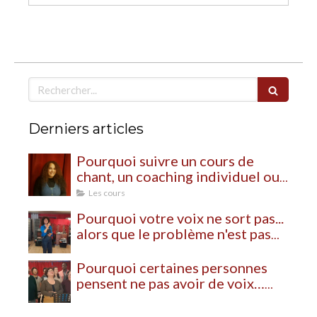
Rechercher
Derniers articles
Pourquoi suivre un cours de
chant, un coaching individuel ou
un stage de chant ?
Les cours
Pourquoi votre voix ne sort pas...
alors que le problème n'est pas
votre voix
Pourquoi certaines personnes
pensent ne pas avoir de voix…
alors qu’elles n’ont simplement
jamais appris à s’en servir