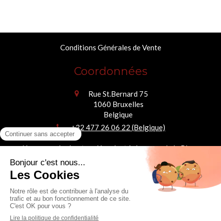
Conditions Générales de Vente
Coordonnées
Rue St.Bernard 75
1060
Bruxelles
Belgique
+32 477 26 06 22 (Belgique)
Nos cours de chant se déroulent à deux pas de la Place
Stéphanie et de Ma Campagne (Ixelles / Saint-Gilles)
Françoise Akis
Chanter ne consiste pas à devenir quelqu'un d'autre.
Il s'agit d'oser être pleinement soi-même.