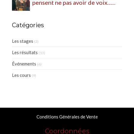
pensent ne pas avoir de voix…
alors qu’elles n’ont simplement
jamais appris à s’en servir
Catégories
Les stages
(2)
Les résultats
(13)
Événements
(6)
Les cours
(9)
Conditions Générales de Vente
Coordonnées