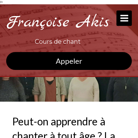
/>
Françoise Akis
Cours de chant
Appeler
Peut-on apprendre à
chanter à tout âge ? La