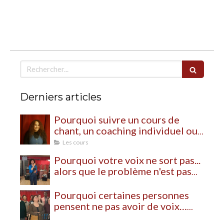
Rechercher
Derniers articles
Pourquoi suivre un cours de
chant, un coaching individuel ou
un stage de chant ?
Les cours
Pourquoi votre voix ne sort pas...
alors que le problème n'est pas
votre voix
Pourquoi certaines personnes
pensent ne pas avoir de voix…
alors qu’elles n’ont simplement