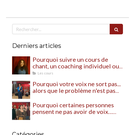
Rechercher
Derniers articles
Pourquoi suivre un cours de
chant, un coaching individuel ou
un stage de chant ?
Les cours
Pourquoi votre voix ne sort pas...
alors que le problème n'est pas
votre voix
Pourquoi certaines personnes
pensent ne pas avoir de voix…
alors qu’elles n’ont simplement
jamais appris à s’en servir
Catégories