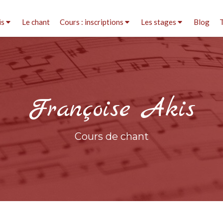
is
Le chant
Cours : inscriptions
Les stages
Blog
Françoise Akis
Cours de chant