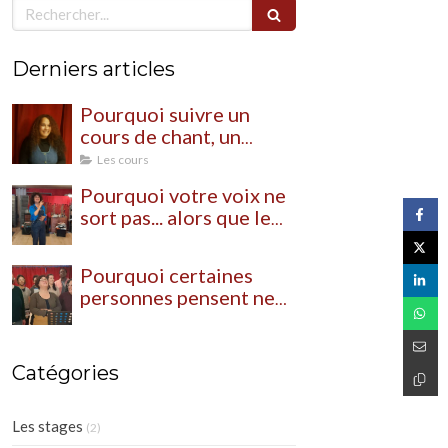
Rechercher
Derniers articles
Pourquoi suivre un
cours de chant, un
coaching individuel ou
Les cours
un stage de chant ?
Pourquoi votre voix ne
sort pas... alors que le
problème n'est pas
votre voix
Pourquoi certaines
personnes pensent ne
pas avoir de voix… alors
qu’elles n’ont
simplement jamais
Catégories
appris à s’en servir
Les stages
(2)